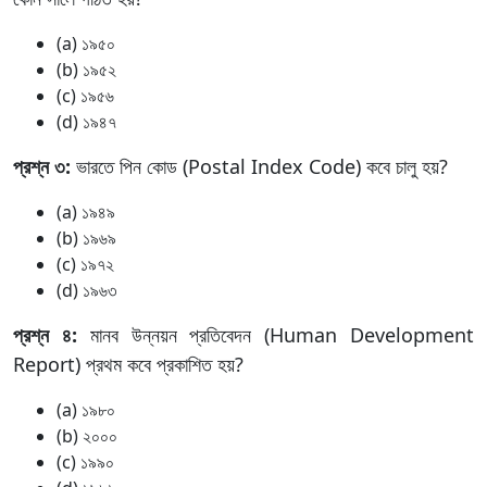
(a) ১৯৫০
(b) ১৯৫২
(c) ১৯৫৬
(d) ১৯৪৭
প্রশ্ন ৩:
ভারতে পিন কোড (Postal Index Code) কবে চালু হয়?
(a) ১৯৪৯
(b) ১৯৬৯
(c) ১৯৭২
(d) ১৯৬৩
প্রশ্ন ৪:
মানব উন্নয়ন প্রতিবেদন (Human Development
Report) প্রথম কবে প্রকাশিত হয়?
(a) ১৯৮০
(b) ২০০০
(c) ১৯৯০