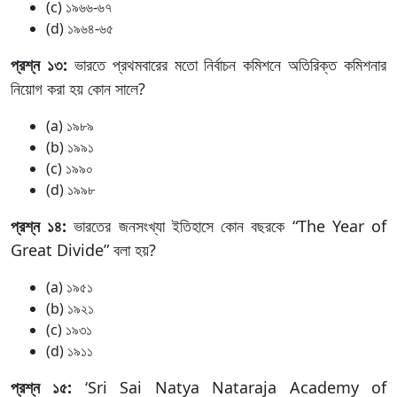
(c) ১৯৬৬-৬৭
(d) ১৯৬৪-৬৫
প্রশ্ন ১৩:
ভারতে প্রথমবারের মতো নির্বাচন কমিশনে অতিরিক্ত কমিশনার
নিয়োগ করা হয় কোন সালে?
(a) ১৯৮৯
(b) ১৯৯১
(c) ১৯৯০
(d) ১৯৯৮
প্রশ্ন ১৪:
ভারতের জনসংখ্যা ইতিহাসে কোন বছরকে “The Year of
Great Divide” বলা হয়?
(a) ১৯৫১
(b) ১৯২১
(c) ১৯৩১
(d) ১৯১১
প্রশ্ন ১৫:
‘Sri Sai Natya Nataraja Academy of