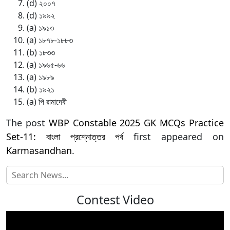
(d) ২০০৭
(d) ১৯৯২
(a) ১৯১৩
(a) ১৮৭৮-১৮৮৩
(b) ১৮৩৩
(a) ১৯৬৫-৬৬
(a) ১৯৮৯
(b) ১৯২১
(a) পি রামাদেবী
The post
WBP Constable 2025 GK MCQs Practice
Set-11: বাংলা প্রশ্নোত্তর পর্ব
first appeared on
Karmasandhan
.
Contest Video