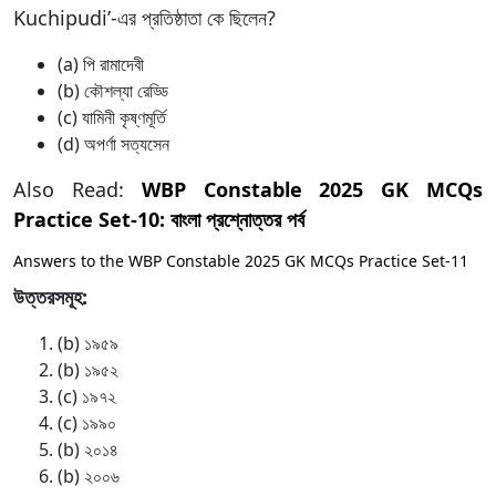
Kuchipudi’-এর প্রতিষ্ঠাতা কে ছিলেন?
(a) পি রামাদেবী
(b) কৌশল্যা রেড্ডি
(c) যামিনী কৃষ্ণমূর্তি
(d) অপর্ণা সত্যসেন
Also Read:
WBP Constable 2025 GK MCQs
Practice Set-10: বাংলা প্রশ্নোত্তর পর্ব
Answers to the WBP Constable 2025 GK MCQs Practice Set-11
উত্তরসমূহ:
(b) ১৯৫৯
(b) ১৯৫২
(c) ১৯৭২
(c) ১৯৯০
(b) ২০১৪
(b) ২০০৬